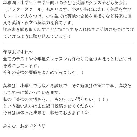
幼稚園・小学生・中学生向けの子ども英語のクラス子ども英会話
（アフタースクール）もあります。小さい時には楽しく英語を学び
リスニング力をつけ、小学生では英検の合格を目指すなど将来に使
える英語・役立つ英語力を育てます。
読み書き聞き取り話すこと
4
つにも力を入れ確実に英語力を身につけ
ていけるように取り組んでいます！
年度末ですね〜
全てのテストや今年度のレッスンも終わりに近づきほっとした毎日
を過ごしています。
今年の英検の実績をまとめてみました！！
英検は、小学生でも取れる試験で、その勉強は確実に中学、高校そ
して将来に繋がっていきます。
私の「英検の大切さを、、ものすごい語りたい！！！」
という熱い思いはまた後日投稿させてください！
今日は頑張った成果を、載せておきます！😊
みんな、おめでとう🎊